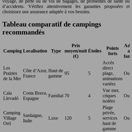
voyage, de perte ou de vol de bagages, de problèmes de santé ou
d’accidents. Vérifiez attentivement les garanties proposées et
choisissez une assurance adaptée à vos besoins.
Tableau comparatif de campings
recommandés
Prix
Ada
Points
Camping
Localisation
Type
moyen/nuit
Étoiles
a
forts
(€)
fami
Accès
Les
direct
Côte d’Azur,
Haut de
Prairies
95
5
plage,
Oui
France
gamme
de la Mer
animations
variées
Vue mer,
Cala
Costa Brava,
Familial
70
4
criques
Oui
Llevadó
Espagne
isolées
Plage
Camping
privée,
Sardaigne,
Village
Luxe
120
5
services
Oui
Italie
Orrì
haut de
gamme