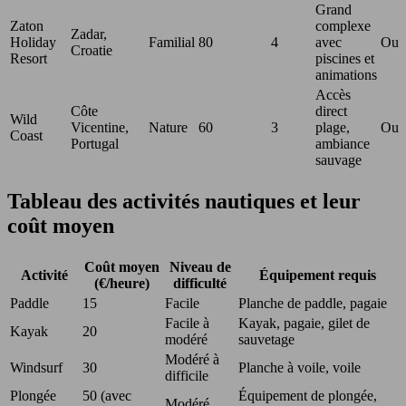
Grand
Zaton
complexe
Zadar,
Holiday
Familial
80
4
avec
Oui
Croatie
Resort
piscines et
animations
Accès
Côte
direct
Wild
Vicentine,
Nature
60
3
plage,
Oui
Coast
Portugal
ambiance
sauvage
Tableau des activités nautiques et leur
coût moyen
Coût moyen
Niveau de
Activité
Équipement requis
(€/heure)
difficulté
Paddle
15
Facile
Planche de paddle, pagaie
Facile à
Kayak, pagaie, gilet de
Kayak
20
modéré
sauvetage
Modéré à
Windsurf
30
Planche à voile, voile
difficile
Plongée
50 (avec
Équipement de plongée,
Modéré