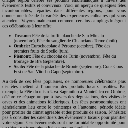
chaque région célèbre ses produits emblématiques à travers des
événements festifs et conviviaux. Voici un aperçu de quelques fêtes
incontournables, réparties dans différentes régions, pour vous
donner une idée de la variété des expériences culinaires qui vous
attendent. Voyons maintenant comment certains campings intègrent
ces célébrations à leur offre.
Toscane:
Fête de la truffe blanche de San Miniato
(novembre), Fête du sanglier de Chianciano Terme (août).
Ombrie:
Eurochocolate à Pérouse (octobre), Fête des
premiers fruits de Spello (juin).
Piémont:
Fête du chocolat de Turin (novembre), Fête du
fromage de Bra (septembre).
Sicile:
Fête de la pistache de Bronte (septembre), Cous Cous
Fest de San Vito Lo Capo (septembre).
Au-delà de ces fêtes populaires, de nombreuses célébrations plus
discrètes mettent à l’honneur des produits locaux insolites. Par
exemple, la Fête du raisin Uva Sagrantino à Montefalco en Ombrie,
célèbre ce cépage unique à travers des dégustations, des visites de
caves et des animations folkloriques. Les fêtes gastronomiques ont
généralement lieu entre le printemps et l’automne, période idéale
pour profiter du climat agréable et des produits de saison. N’hésitez
pas à consulter les calendriers des événements locaux pour planifier
votre séjour. Ces événements sont une formidable opportunité pour
un séjour gastronomique Italie camping familial.