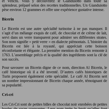
et Venchi. Vous y découvrirez le Gianduiotto dans toute sa
splendeur, préparé selon des recettes traditionnelles. Un Gianduiotto
pèse environ 12 grammes et offre une expérience gustative intense.
Bicerin
Le Bicerin est une autre spécialité turinoise à ne pas manquer. Il
s’agit d’un mélange exquis de café, de chocolat et de crème de lait,
servi dans un verre transparent pour admirer ses différentes strates.
Son nom signifie « petit verre » en dialecte piémontais. L’histoire du
Bicerin est liée à la royauté, qui appréciait cette boisson
réconfortante et élégante. La première mention du Bicerin remonte à
1763. L’assemblage précis et la qualité des ingrédients sont la clé de
son succès.
Pour savourer un Bicerin digne de ce nom, direction Al Bicerin, le
café historique où il a été inventé. D’autres cafés historiques de
Turin proposent également cette spécialité. Le café Al Bicerin sert
un nombre impressionnant de Bicerin chaque année, témoignant de
sa popularité.
Cri-cri
Les Cri-Cri sont de petites billes de chocolat noir enrobées de petites
boules de sucre craquantes. Leur nom imite le bruit qu’elles font