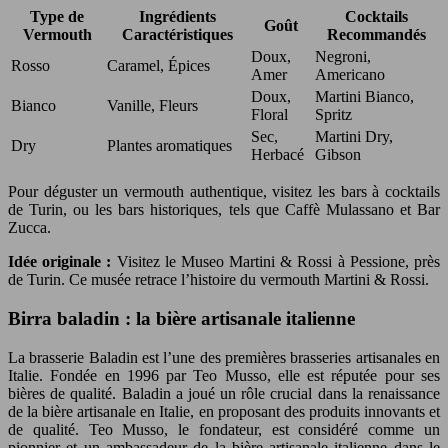
Type de
Ingrédients
Cocktails
Goût
Vermouth
Caractéristiques
Recommandés
Doux,
Negroni,
Rosso
Caramel, Épices
Amer
Americano
Doux,
Martini Bianco,
Bianco
Vanille, Fleurs
Floral
Spritz
Sec,
Martini Dry,
Dry
Plantes aromatiques
Herbacé
Gibson
Pour déguster un vermouth authentique, visitez les bars à cocktails
de Turin, ou les bars historiques, tels que Caffè Mulassano et Bar
Zucca.
Idée originale :
Visitez le Museo Martini & Rossi à Pessione, près
de Turin. Ce musée retrace l’histoire du vermouth Martini & Rossi.
Birra baladin : la bière artisanale italienne
La brasserie Baladin est l’une des premières brasseries artisanales en
Italie. Fondée en 1996 par Teo Musso, elle est réputée pour ses
bières de qualité. Baladin a joué un rôle crucial dans la renaissance
de la bière artisanale en Italie, en proposant des produits innovants et
de qualité. Teo Musso, le fondateur, est considéré comme un
pionnier et un ambassadeur de la bière artisanale italienne dans le