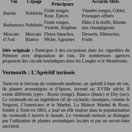
Vin
Cépage
Accords Mets
Principaux
Fruits rouges,
Viandes rouges, Gibier,
Barolo
Nebbiolo
Rose, Épices
Fromages affinés
Fruits rouges,
Pâtes à la truffe, Risotto
Barbaresco
Nebbiolo
Violette, Réglisse
aux champignons
Moscato
Moscato
Fleurs blanches,
Desserts, Pâtisseries,
d’Asti
Bianco
Pêche, Agrumes
Fruits
Idée originale :
Participez à des excursions dans les vignobles du
Piémont avec dégustation de vins. De nombreuses agences
proposent des circuits touristiques dans les Langhe et le Monferrato.
Vermouth : L’Apéritif turinois
Turin est le berceau du vermouth moderne, un apéritif à base de vin,
de plantes aromatiques et d’épices, inventé au XVIIIe siècle. Il
existe différents types : Rosso (rouge), Bianco (blanc) et Dry (sec).
Le vermouth est un ingrédient clé de cocktails classiques, comme le
Negroni, l’Americano et le Martini. La Maison Martini & Rossi,
fondée à Turin en 1863, a joué un rôle majeur dans la popularisation
du vermouth à travers le monde. Le vermouth turinois se distingue
par l’utilisation de plantes aromatiques locales et par un savoir-faire
ancestral.