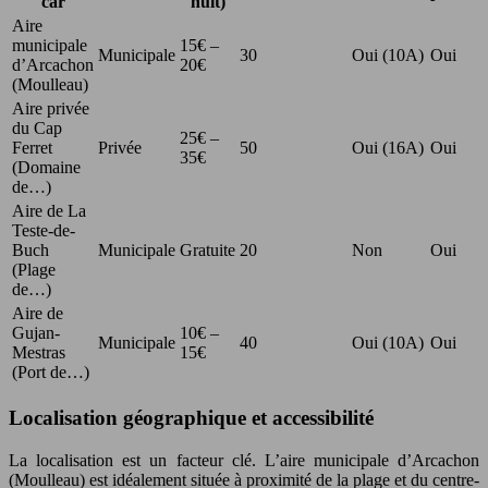
car
nuit)
Aire
municipale
15€ –
Municipale
30
Oui (10A)
Oui
d’Arcachon
20€
(Moulleau)
Aire privée
du Cap
25€ –
Ferret
Privée
50
Oui (16A)
Oui
35€
(Domaine
de…)
Aire de La
Teste-de-
Buch
Municipale
Gratuite
20
Non
Oui
(Plage
de…)
Aire de
Gujan-
10€ –
Municipale
40
Oui (10A)
Oui
Mestras
15€
(Port de…)
Localisation géographique et accessibilité
La localisation est un facteur clé. L’aire municipale d’Arcachon
(Moulleau) est idéalement située à proximité de la plage et du centre-