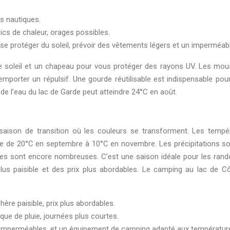
és nautiques.
pics de chaleur, orages possibles.
se protéger du soleil, prévoir des vêtements légers et un imperméabl
de soleil et un chapeau pour vous protéger des rayons UV. Les mou
mporter un répulsif. Une gourde réutilisable est indispensable pour
 de l’eau du lac de Garde peut atteindre 24°C en août.
aison de transition où les couleurs se transforment. Les tempé
e de 20°C en septembre à 10°C en novembre. Les précipitations so
lées sont encore nombreuses. C’est une saison idéale pour les ran
 plus paisible et des prix plus abordables. Le camping au lac de 
re paisible, prix plus abordables.
que de pluie, journées plus courtes.
t imperméables, et un équipement de camping adapté aux températur