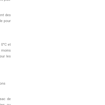
ent des
le pour
e 0°C et
t moins
our les
ions
 sac de
gées ou