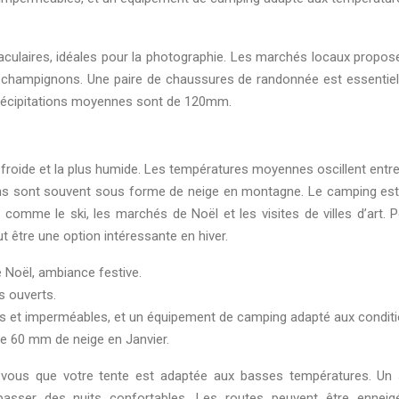
ulaires, idéales pour la photographie. Les marchés locaux propos
es champignons. Une paire de chaussures de randonnée est essentiel
 précipitations moyennes sont de 120mm.
us froide et la plus humide. Les températures moyennes oscillent entr
ions sont souvent sous forme de neige en montagne. Le camping es
 comme le ski, les marchés de Noël et les visites de villes d’art. P
t être une option intéressante en hiver.
Noël, ambiance festive.
s ouverts.
ds et imperméables, et un équipement de camping adapté aux condit
e 60 mm de neige en Janvier.
-vous que votre tente est adaptée aux basses températures. Un
passer des nuits confortables. Les routes peuvent être ennei