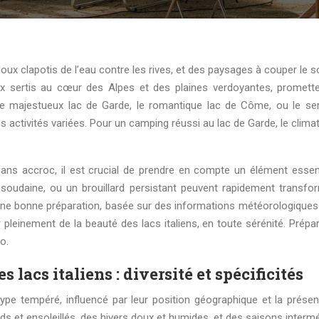
yaux sertis au cœur des Alpes et des plaines verdoyantes, promett
le majestueux lac de Garde, le romantique lac de Côme, ou le ser
activités variées. Pour un camping réussi au lac de Garde, le climat
ns accroc, il est crucial de prendre en compte un élément essenti
soudaine, ou un brouillard persistant peuvent rapidement transfo
Une bonne préparation, basée sur des informations météorologiques 
 pleinement de la beauté des lacs italiens, en toute sérénité. Prépa
o.
lacs italiens : diversité et spécificités
type tempéré, influencé par leur position géographique et la prése
uds et ensoleillés, des hivers doux et humides, et des saisons interm