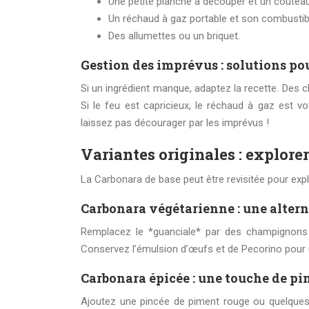
Une petite planche à découper et un couteau
Un réchaud à gaz portable et son combustib
Des allumettes ou un briquet.
Gestion des imprévus : solutions pou
Si un ingrédient manque, adaptez la recette. Des 
Si le feu est capricieux, le réchaud à gaz est vo
laissez pas décourager par les imprévus !
Variantes originales : explore
La Carbonara de base peut être revisitée pour expl
Carbonara végétarienne : une alter
Remplacez le *guanciale* par des champignons 
Conservez l’émulsion d’œufs et de Pecorino pour u
Carbonara épicée : une touche de pi
Ajoutez une pincée de piment rouge ou quelques