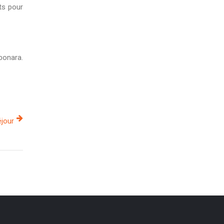
ts pour
bonara.
éjour