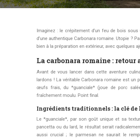
Imaginez : le crépitement d’un feu de bois sous un ciel étoilé, le parfum envoûtant de la nature… et une assiette fumante
d’une authentique Carbonara romaine. Utopie ? Pa
bien à la préparation en extérieur, avec quelques 
La carbonara romaine : retou
Avant de vous lancer dans cette aventure culin
lardons ! La véritable Carbonara romaine est un pla
œufs frais, du *guanciale* (joue de porc salé
fraîchement moulu. Point final.
Ingrédients traditionnels : la clé de 
Le *guanciale*, par son goût unique et sa textur
pancetta ou du lard, le résultat serait radicalem
aussi crucial ; le parmesan ne saurait le rempl