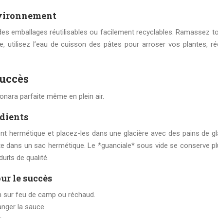
environnement
 des emballages réutilisables ou facilement recyclables. Ramassez t
e, utilisez l’eau de cuisson des pâtes pour arroser vos plantes, ré
succès
nara parfaite même en plein air.
édients
ient hermétique et placez-les dans une glacière avec des pains de gl
e dans un sac hermétique. Le *guanciale* sous vide se conserve pl
uits de qualité.
ur le succès
n sur feu de camp ou réchaud.
anger la sauce.