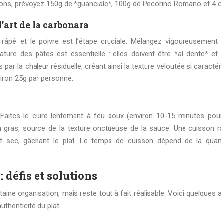
rtions, prévoyez 150g de *guanciale*, 100g de Pecorino Romano et 4 
l’art de la carbonara
râpé et le poivre est l’étape cruciale. Mélangez vigoureusement 
ture des pâtes est essentielle : elles doivent être *al dente* et
ar la chaleur résiduelle, créant ainsi la texture veloutée si caractér
viron 25g par personne.
Faites-le cuire lentement à feu doux (environ 10-15 minutes pou
son gras, source de la texture onctueuse de la sauce. Une cuisson r
et sec, gâchant le plat. Le temps de cuisson dépend de la quan
 défis et solutions
ine organisation, mais reste tout à fait réalisable. Voici quelques 
uthenticité du plat.