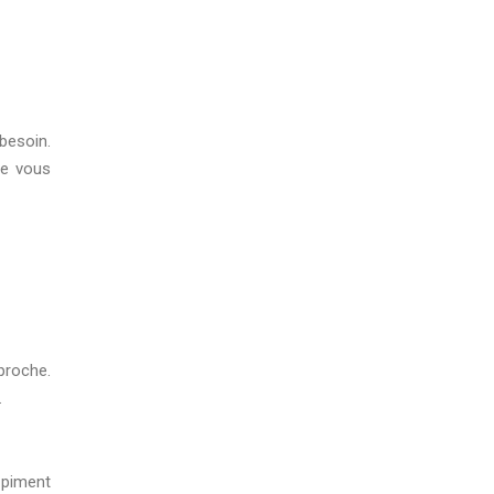
besoin.
ne vous
proche.
.
 piment