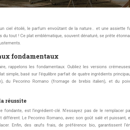
s du tout ! Ce plat emblématique, souvent dénaturé, se prête éton
ajustements.
r aux fondamentaux
aire, rappelons les fondamentaux. Oubliez les versions crémeuses
t simple, basé sur l’équilibre parfait de quatre ingrédients principa
e), du Pecorino Romano (fromage de brebis italien), et du poiv
la réussite
e fondante, est l’ingrédient-clé. N’essayez pas de le remplacer pa
ent différent. Le Pecorino Romano, avec son goût salé et puissant, e
acer. Enfin, des œufs frais, de préférence bio, garantissent l’é