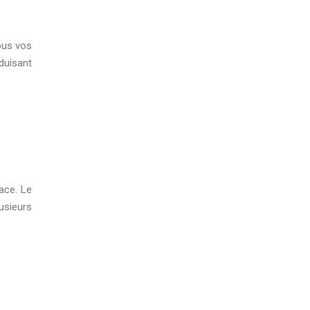
ous vos
duisant
ace. Le
usieurs