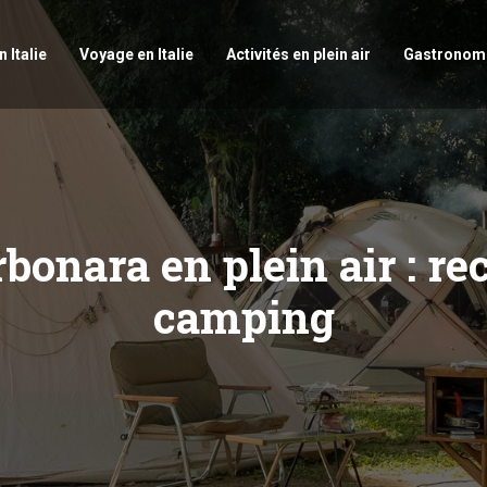
 Italie
Voyage en Italie
Activités en plein air
Gastronomi
rbonara en plein air : re
camping